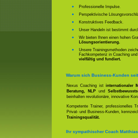
Professionelle Impulse.
Perspektivische Lösungsvorschl
Konstruktives Feedback.
Unser Handeln ist bestimmt dur
Wir bieten Ihnen einen hohen Gr
Lösungsorientierung.
Unsere Trainingsmethoden zeichn
Fachkompetenz in Coaching und
vielfältig und fundiert.
Warum sich Business-Kunden seit 
Nexus Coaching ist
internationaler
Beratung, NLP
und
Selbstbewussts
beinhalten revolutionäre, innovative Kon
Kompetente Trainer, professionelles T
Privat- und Business-Kunden, kennzeic
Trainingsqualität.
Ihr sympathischer Coach Matthia