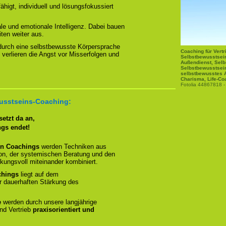
higt, individuell und lösungsfokussiert
ale und emotionale Intelligenz. Dabei bauen
ten weiter aus.
durch eine selbstbewusste Körpersprache
Coaching für Vertr
 verlieren die Angst vor Misserfolgen und
Selbstbewusstsein
Außendienst, Selb
Selbstbewusstsein
selbstbewusstes A
Charisma, Life-Coa
Fotolia 44867818 -
wusstseins-Coaching:
etzt da an,
ngs endet!
en Coachings
werden Techniken aus
ion, der systemischen Beratung und den
ungsvoll miteinander kombiniert.
chings
liegt auf dem
r dauerhaften Stärkung des
e
werden durch unsere langjährige
nd Vertrieb
praxisorientiert und