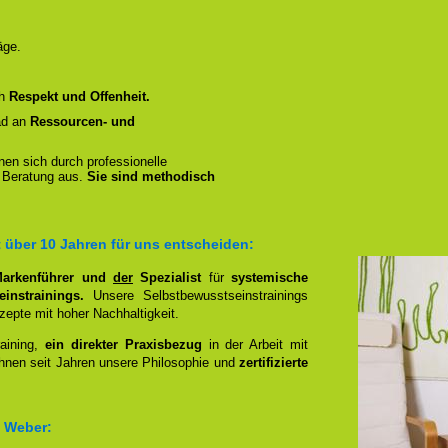
äge.
ch
Respekt und Offenheit.
ad an
Ressourcen- und
en sich durch professionelle
 Beratung aus.
Sie sind methodisch
über 10 Jahren für uns entscheiden:
 Markenführer und
der
Spezialist
für
systemische
einstrainings
.
Unsere Selbstbewusstseinstrainings
zepte mit hoher Nachhaltigkeit.
raining,
ein direkter Praxisbezug
in der Arbeit mit
hnen seit Jahren unsere Philosophie und
zertifizierte
s Weber: