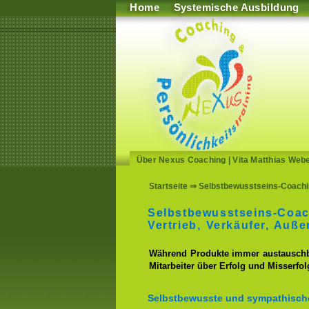
Home
Systemische Ausbildung
Über Nexus Coaching
|
Vita Matthias Web
Startseite
⇒ Selbstbewusstseins-Coaching
Selbstbewusstseins-Coac
Vertrieb, Verkäufer, Auß
Während Produkte immer austauschbar
Mitarbeiter über Erfolg und Misserfo
Selbstbewusste und sympathische