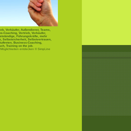
ieb, Verkäufer, Außendienst, Teams,
s-Coaching, Vertrieb, Verkäufer,
stständige, Führungskräfte, mehr
, Selbstsicherheit, Selbstvertrauen,
uftreten, Business-Coaching,
ch, Training on the job.
 Möglichkeiten entdecken © SimpLine