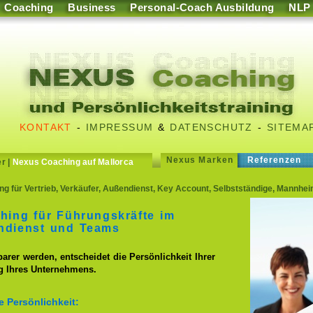
Coaching
Business
Personal-Coach Ausbildung
NLP
KONTAKT
-
IMPRESSUM
&
DATENSCHUTZ
-
SITEMA
Nexus Marken
Referenzen
er
|
Nexus Coaching auf Mallorca
 für Vertrieb, Verkäufer, Außendienst, Key Account, Selbstständige, Mannhei
hing für Führungskräfte im
endienst und Teams
er werden, entscheidet die Persönlichkeit Ihrer
lg Ihres Unternehmens.
 Persönlichkeit: