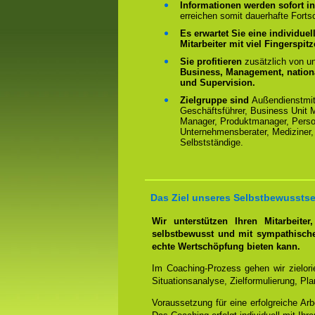
Informationen werden sofort in
erreichen somit dauerhafte Fortsc
Es erwartet Sie eine individue
Mitarbeiter mit viel Fingerspit
Sie profitieren
zusätzlich von 
Business, Management, nationa
und Supervision.
Zielgruppe sind
Außendienstmit
Geschäftsführer, Business Unit M
Manager, Produktmanager, Person
Unternehmensberater, Mediziner, 
Selbstständige.
Das Ziel unseres Selbstbewussts
Wir unterstützen Ihren Mitarbeite
selbstbewusst und mit sympathisch
echte Wertschöpfung bieten kann.
Im Coaching-Prozess gehen wir zielorien
Situationsanalyse, Zielformulierung, Pla
Voraussetzung für eine erfolgreiche Arbe