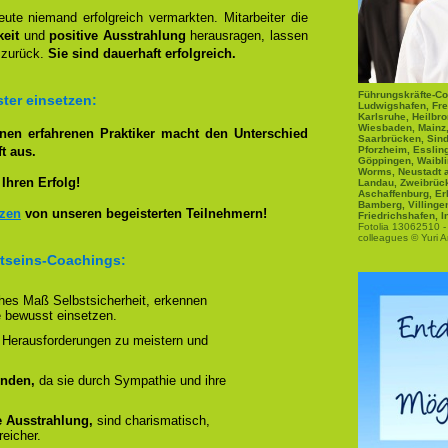
ute niemand erfolgreich vermarkten. Mitarbeiter die
eit
und
positive Ausstrahlung
herausragen, lassen
 zurück.
Sie sind dauerhaft erfolgreich.
Führungskräfte-Co
ter einsetzen:
Ludwigshafen, Fre
Karlsruhe, Heilbro
Wiesbaden, Mainz, 
inen erfahrenen Praktiker macht den Unterschied
Saarbrücken, Sind
t aus.
Pforzheim, Esslin
Göppingen, Waibli
Worms, Neustadt a
 Ihren Erfolg!
Landau, Zweibrüc
Aschaffenburg, Er
Bamberg, Villinge
nzen
von unseren begeisterten Teilnehmern!
Friedrichshafen, 
Fotolia 13062510 - 
colleagues © Yuri A
tseins-Coachings:
ohes Maß Selbstsicherheit, erkennen
 bewusst einsetzen.
 Herausforderungen zu meistern und
unden,
da sie durch Sympathie und ihre
re Ausstrahlung,
sind charismatisch,
reicher.