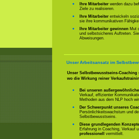
Ihre Mitarbeiter
werden dazu befä
Ziele zu realisieren.
Ihre Mitarbeiter
entwickeln sozi
sie ihre kommunikativen Fähigkei
Ihre Mitarbeiter gewinnen
Mut 
und selbstsicheres Auftreten. Sie
Abweisungen.
Unser Arbeitsansatz im Selbstbe
Unser Selbstbewusstseins-Coaching s
wo die Wirkung reiner Verkaufstraini
Bei unseren außergewöhnlich
Verkauf, effizienter Kommunikat
Methoden aus dem NLP hoch wirk
Der Schwerpunkt unseres Coa
Persönlichkeitswachstum und de
Selbstbewusstseins.
Diese grundlegenden Konzept
Erfahrung in Coaching, Verkauf u
professionell
vermittelt.