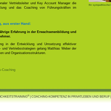
onaler Vertriebsleiter und Key Account Manager die
Ihr sympathischer
icklung und das Coaching von Führungskräften im
, aus erster Hand:
jährige Erfahrung in der Erwachsenenbildung und
rnehmer.
rung in der Entwicklung und Umsetzung effektiver
g- und Vertriebsstrategien gelang Matthias Weber der
men und Organisationsstrukturen.
s-Coaching
®
CHKEITSTRAINING
| COACHING-KOMPETENZ IN PRIVATLEBEN UND BERUF