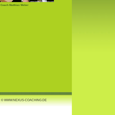
 Coach Matthias Weber
 | © WWW.NEXUS-COACHING.DE