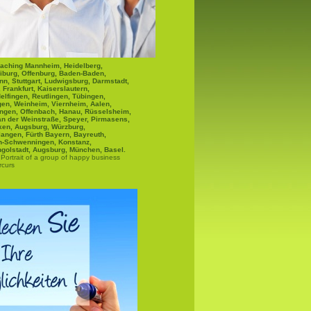
aching Mannheim, Heidelberg,
iburg, Offenburg, Baden-Baden,
nn, Stuttgart, Ludwigsburg, Darmstadt,
Frankfurt, Kaiserslautern,
elfingen, Reutlingen, Tübingen,
gen, Weinheim, Viernheim, Aalen,
ngen, Offenbach, Hanau, Rüsselsheim,
n der Weinstraße, Speyer, Pirmasens,
ken, Augsburg, Würzburg,
langen, Fürth Bayern, Bayreuth,
n-Schwenningen, Konstanz,
Ingolstadt, Augsburg, München, Basel.
Portrait of a group of happy business
rcurs